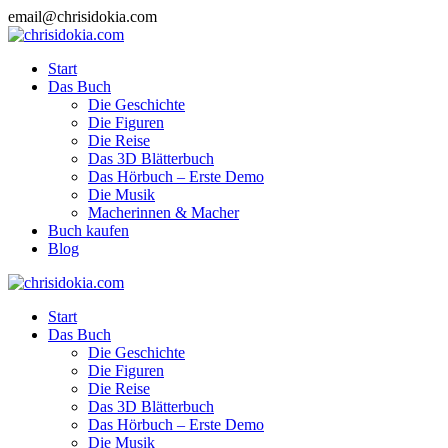
Zum
email@chrisidokia.com
Inhalt
springen
Start
Das Buch
Die Geschichte
Die Figuren
Die Reise
Das 3D Blätterbuch
Das Hörbuch – Erste Demo
Die Musik
Macherinnen & Macher
Buch kaufen
Blog
Start
Das Buch
Die Geschichte
Die Figuren
Die Reise
Das 3D Blätterbuch
Das Hörbuch – Erste Demo
Die Musik